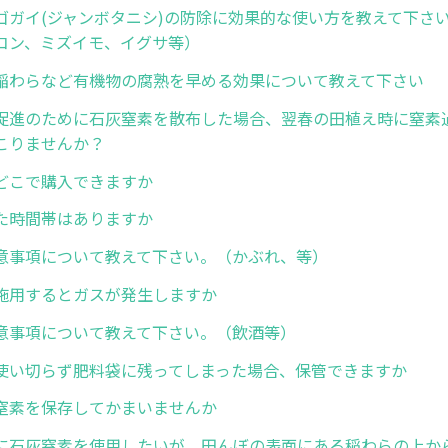
ゴガイ(ジャンボタニシ)の防除に効果的な使い方を教えて下さ
コン、ミズイモ、イグサ等）
稲わらなど有機物の腐熟を早める効果について教えて下さい
促進のために石灰窒素を散布した場合、翌春の田植え時に窒素
こりませんか？
どこで購入できますか
た時間帯はありますか
意事項について教えて下さい。（かぶれ、等）
施用するとガスが発生しますか
意事項について教えて下さい。（飲酒等）
使い切らず肥料袋に残ってしまった場合、保管できますか
窒素を保存してかまいませんか
に石灰窒素を使用したいが、田んぼの表面にある稲わらの上か