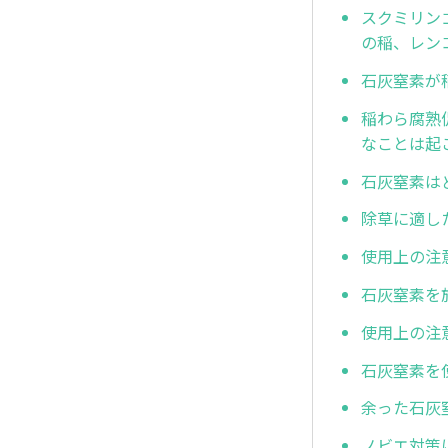
スクミリン
の稲、レン
石灰窒素が
稲わら腐熟
なことは起
石灰窒素は
除草に適し
使用上の注
石灰窒素を
使用上の注
石灰窒素を
余った石灰
ノビエ対策