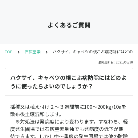
よくあるご質問
TOP
石灰窒素
ハクサイ、キャベツの根こぶ病防除にはどのよ
最終更新日 : 2021/06/30
ハクサイ、キャベツの根こぶ病防除にはどのよ
うに使ったらよいのでしょうか？
播種又は植え付け２～３週間前に100～200kg/10aを
散布後土壌混和します。
※対処法は発病度により変わります。すなわち、軽
度発生圃場では石灰窒素単独でも発病度の低下が期
待できます。しかし中～重度の発生圃場では他の防除