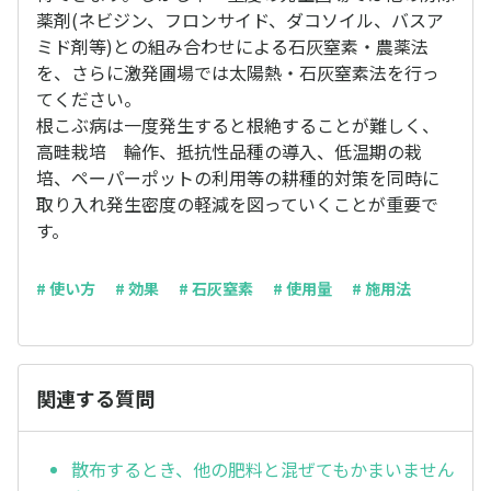
薬剤(ネビジン、フロンサイド、ダコソイル、バスア
ミド剤等)との組み合わせによる石灰窒素・農薬法
を、さらに激発圃場では太陽熱・石灰窒素法を行っ
てください。
根こぶ病は一度発生すると根絶することが難しく、
高畦栽培 輪作、抵抗性品種の導入、低温期の栽
培、ペーパーポットの利用等の耕種的対策を同時に
取り入れ発生密度の軽減を図っていくことが重要で
す。
# 使い方
# 効果
# 石灰窒素
# 使用量
# 施用法
関連する質問
散布するとき、他の肥料と混ぜてもかまいません