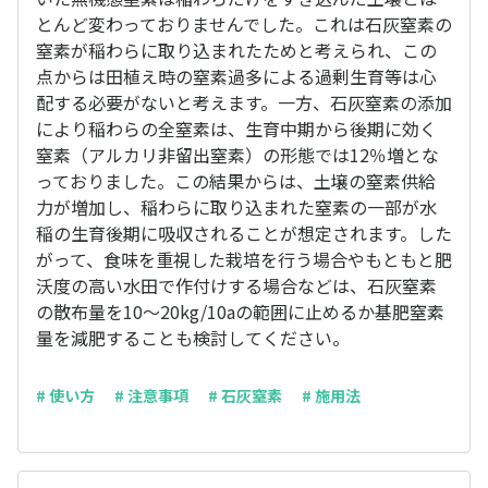
とんど変わっておりませんでした。これは石灰窒素の
窒素が稲わらに取り込まれたためと考えられ、この
点からは田植え時の窒素過多による過剰生育等は心
配する必要がないと考えます。一方、石灰窒素の添加
により稲わらの全窒素は、生育中期から後期に効く
窒素（アルカリ非留出窒素）の形態では12％増とな
っておりました。この結果からは、土壌の窒素供給
力が増加し、稲わらに取り込まれた窒素の一部が水
稲の生育後期に吸収されることが想定されます。した
がって、食味を重視した栽培を行う場合やもともと肥
沃度の高い水田で作付けする場合などは、石灰窒素
の散布量を10～20kg/10aの範囲に止めるか基肥窒素
量を減肥することも検討してください。
# 使い方
# 注意事項
# 石灰窒素
# 施用法