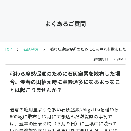
よくあるご質問
TOP
石灰窒素
稲わら腐熟促進のために石灰窒素を散布した場
最終更新日 : 2021/06/30
稲わら腐熟促進のために石灰窒素を散布した場
合、翌春の田植え時に窒素過多になるようなこ
とは起こりませんか？
通常の施用量よりも多い石灰窒素25kg/10aを稲わら
600kgに散布し12月にすき込んだ滋賀県の事例で
は、翌年の田植え時（５月９日）に土壌中に残って
いた無機態窒素は稲わらだけをすき込んだ土壌とほ